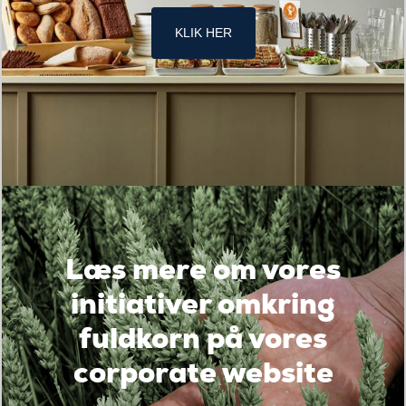
KLIK HER
Læs mere om vores
initiativer omkring
fuldkorn på vores
corporate website