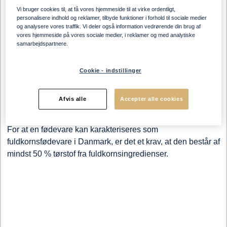
Vi bruger cookies til, at få vores hjemmeside til at virke ordentligt,
Når vi maler fuldkornsmel,
personalisere indhold og reklamer, tilbyde funktioner i forhold til sociale medier
og analysere vores traffik. Vi deler også information vedrørende din brug af
bruger vi 100 % af kornet
vores hjemmeside på vores sociale medier, i reklamer og med analytiske
samarbejdspartnere.
Man kunne tro, at fuldkorn betyder, at hele kornet forbliver
Cookie - indstillinger
intakt. Men det er ikke helt korrekt. Både knækkede, skårne
og malede kerner kan også være fuldkorn – så længe alle
kornets dele bliver taget med. På den måde bevarer kornet
Afvis alle
Accepter alle cookies
alle sine ernæringsmæssige fordele.
For at en fødevare kan karakteriseres som
fuldkornsfødevare i Danmark, er det et krav, at den består af
mindst 50 % tørstof fra fuldkornsingredienser.