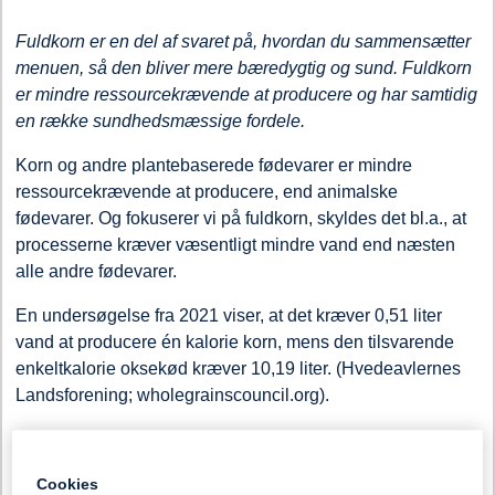
Fuldkorn er en del af svaret på, hvordan du sammensætter
menuen, så den bliver mere bæredygtig og sund.
Fuldkorn
er mindre ressourcekrævende at producere og
har samtidig
en række
sundhedsmæssige
fordel
e.
Korn og andre plantebaserede fødevarer er mindre
ressourcekrævende at producere, end animalske
fødevarer. Og fokuserer vi på fuldkorn, skyldes det bl.a., at
processerne kræver væsentligt mindre vand end næsten
alle andre fødevarer.
En undersøgelse fra 2021 viser, at det kræver 0,51 liter
vand at producere én kalorie korn, mens den tilsvarende
enkeltkalorie oksekød kræver 10,19 liter. (Hvedeavlernes
Landsforening; wholegrainscouncil.org).
Se alle vores Fuldkornsmærkede brød her.
Cookies