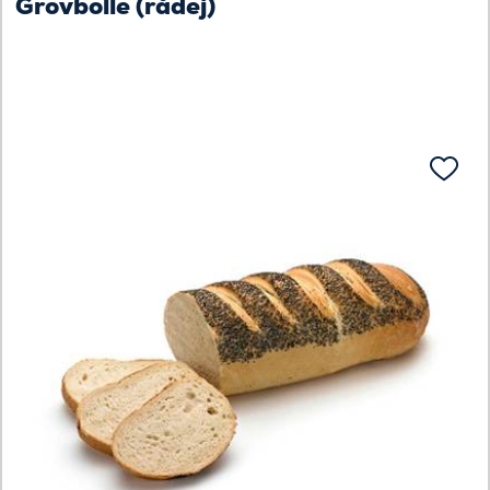
Grovbolle (rådej)