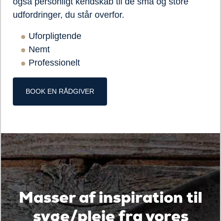
også personligt kendskab til de små og store
udfordringer, du står overfor.
Uforpligtende
Nemt
Professionelt
BOOK EN RÅDGIVER
Masser af inspiration til
syge/pleje fra vores