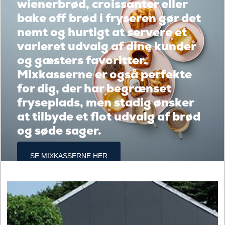
wienerbrød, croissanter eller
bake off brød i fryseren gør det
nemt og hurtigt at servere et
varieret udvalg af dine kunder
og gæsters favoritter.
Mixkasserne er også perfekte
for dig, der har begrænset
fryseplads, men stadig ønsker
at tilbyde et flot udvalg af brød
og søde sager.
SE MIXKASSERNE HER