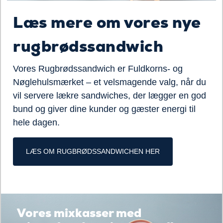
Læs mere om vores nye
rugbrødssandwich
Vores Rugbrødssandwich er Fuldkorns- og
Nøglehulsmærket – et velsmagende valg, når du
vil servere lækre sandwiches, der lægger en god
bund og giver dine kunder og gæster energi til
hele dagen.
LÆS OM RUGBRØDSSANDWICHEN HER
Se vores udvalg af
mixkasser
Vores mixkasser med