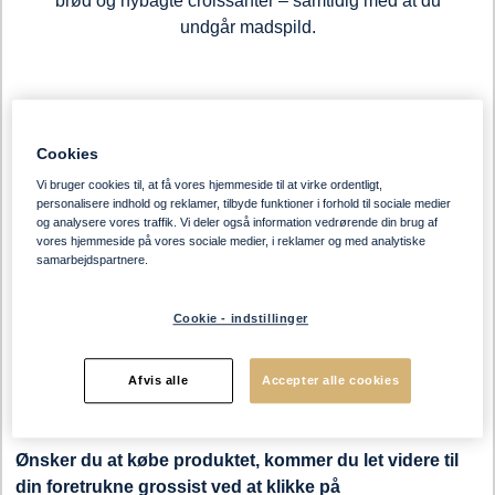
brød og nybagte croissanter – samtidig med at du
undgår madspild.
Cookies
Vi bruger cookies til, at få vores hjemmeside til at virke ordentligt,
Bake-off og rådej til
personalisere indhold og reklamer, tilbyde funktioner i forhold til sociale medier
og analysere vores traffik. Vi deler også information vedrørende din brug af
vores hjemmeside på vores sociale medier, i reklamer og med analytiske
storkøkken og plejehjem
samarbejdspartnere.
Nedenfor ser du et udvalg af vores mest populære
Cookie - indstillinger
sortiment til storkøkkener og plejehjem. Vi bager og leverer
alt fra rugbrød, franskbrød og croissanter til burgerboller,
Afvis alle
Accepter alle cookies
baguettes, bagels og andet brød til plejehjem og
storkøkkener.
Ønsker du at købe produktet, kommer du let videre til
din foretrukne grossist ved at klikke på