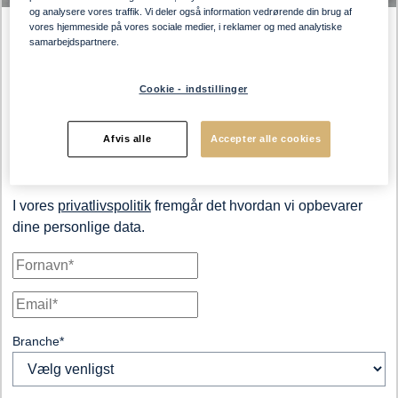
og analysere vores traffik. Vi deler også information vedrørende din brug af
vores hjemmeside på vores sociale medier, i reklamer og med analytiske
Download katalog
samarbejdspartnere.
Modtag dit katalog
Cookie - indstillinger
direkte i din indbakke
Afvis alle
Accepter alle cookies
Udfyld formularen og modtag dit katalog i din indbakke.
I vores
privatlivspolitik
fremgår det hvordan vi opbevarer
dine personlige data.
Branche
*