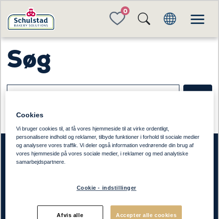
FAVORITES
Søg
SØG
Cookies
Ingen søgehits
Vi bruger cookies til, at få vores hjemmeside til at virke ordentligt,
personalisere indhold og reklamer, tilbyde funktioner i forhold til sociale medier
og analysere vores traffik. Vi deler også information vedrørende din brug af
vores hjemmeside på vores sociale medier, i reklamer og med analytiske
samarbejdspartnere.
Schulstad Bakery Solutions
Cookie - indstillinger
Produkter
Om os
Afvis alle
Accepter alle cookies