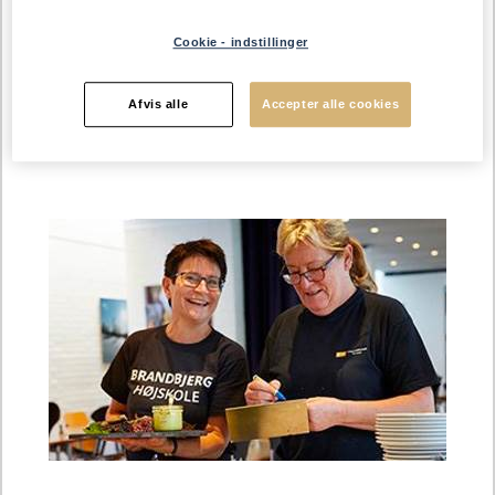
imødekommende med flotte helbrød og rugbrød."
Cookie - indstillinger
"På højskolen har vi fx et OUTDOOR-sportshold, der elsker
vores skær-selv brød, fordi det fuldkorns-mætter og giver
Afvis alle
Accepter alle cookies
dem lidt mere energi i hverdagen. Og så elsker de øllebrød
lavet på rugbrød og havregrød på vores morgenbuffet!"