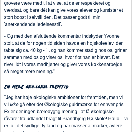
grovere være med til at vise, at de er respekteret og
værdsat, og bare dét kan give vores elever og kursister et
stort boost i selvtilliden. Det passer godt til min
'anerkendende ledelsesstil'.
- Og med den afsluttende kommentar indskyder Yvonne
stolt, at de for nogen tid siden havde en højskoleelev, der
tabte sig ca. 40 kg - ".. og han kommer stadig hos os, griner
sammen med os og viser os, hvor flot han er blevet. Det
river lidt i vores madhjerter og giver vores køkkenarbejde
så meget mere mening."
EN MERE ØKO-LOKAL FREMTID
"Jeg har høje økologiske ambitioner for fremtiden, men vi
vil
ikke
gå efter det Økologiske guldmærke for enhver pris.
Fx er der ingen bæredygtig mening i at få økologiske
råvarer fra udlandet bragt til Brandbjerg Højskole! Hallo – vi
er jo i det sydlige Jylland og har masser af marker, avlere