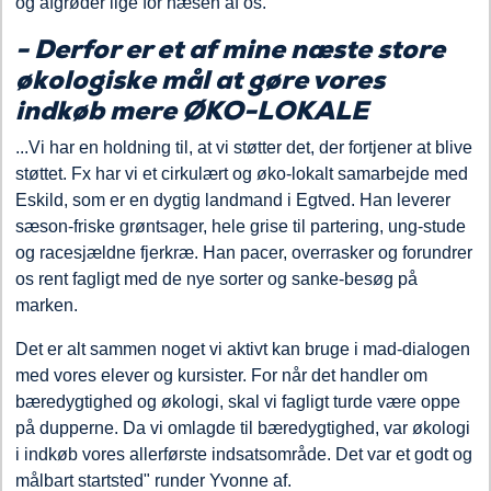
og afgrøder lige for næsen af os.
- Derfor er et af mine næste store
økologiske mål at gøre vores
indkøb mere ØKO-LOKALE
...Vi har en holdning til, at vi støtter det, der fortjener at blive
støttet. Fx har vi et cirkulært og øko-lokalt samarbejde med
Eskild, som er en dygtig landmand i Egtved. Han leverer
sæson-friske grøntsager, hele grise til partering, ung-stude
og racesjældne fjerkræ. Han pacer, overrasker og forundrer
os rent fagligt med de nye sorter og sanke-besøg på
marken.
Det er alt sammen noget vi aktivt kan bruge i mad-dialogen
med vores elever og kursister. For når det handler om
bæredygtighed og økologi, skal vi fagligt turde være oppe
på dupperne. Da vi omlagde til bæredygtighed, var økologi
i indkøb vores allerførste indsatsområde. Det var et godt og
målbart startsted" runder Yvonne af.