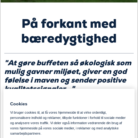
På forkant med
bæredygtighed
"
At gøre buffeten så økologisk som
mulig
gavner miljøet, giver en god
følelse i maven og sender positive
kvalitetssignaler..."
- fortæller Køkkenchef Yvonne Deleuran Larsen, der er
Cookies
ansat som bæredygtig frontløber for kantinen på
Vi bruger cookies til, at få vores hjemmeside til at virke ordentligt,
Brandbjerg Højskole. "Vi har det Økologisk bronzemærke,
personalisere indhold og reklamer, tilbyde funktioner i forhold til sociale medier
og har ved sidste tjek en økologiprocent på 42.
Her
og analysere vores traffik. Vi deler også information vedrørende din brug af
trækker vores økologiske brød godt op i regnskabet.
Vi
vores hjemmeside på vores sociale medier, i reklamer og med analytiske
samarbejdspartnere.
gør det groft og økologisk på vores brødbuffet. Og vi gør det