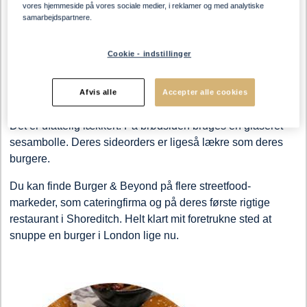
vores hjemmeside på vores sociale medier, i reklamer og med analytiske
samarbejdspartnere.
Cookie - indstillinger
#1 Burger & Beyond's 'Bacon Butter Burger'
Muligvis den bedste okseburger i London! Oksekødet
Afvis alle
Accepter alle cookies
modnes i 90 dage, hvilket ingen andre burgersteder gør.
Det er ufattelig lækkert. På brødsiden bruges en glaseret
sesambolle. Deres sideorders er ligeså lækre som deres
burgere.
Du kan finde Burger & Beyond på flere streetfood-
markeder, som cateringfirma og på deres første rigtige
restaurant i Shoreditch. Helt klart mit foretrukne sted at
snuppe en burger i London lige nu.