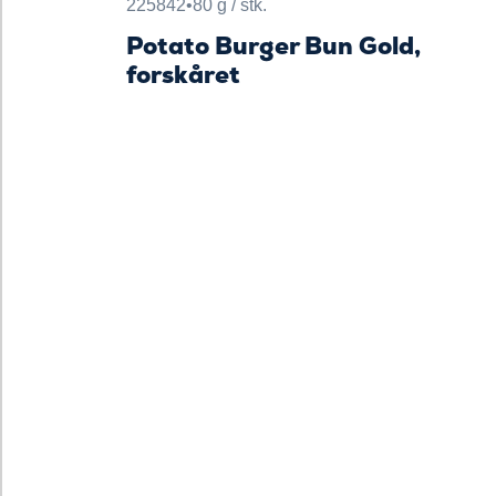
225842
•
80 g / stk.
Potato Burger Bun Gold,
forskåret