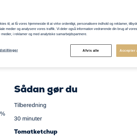
løg
ies til, at få vores hjemmeside til at virke ordentligt, personalisere indhold og reklamer, tilbyd
ociale medier og analysere vores traffik. Vi deler også information vedrørende din brug af vo
e medier, i reklamer og med analytiske samarbejdspartnere.
dstillinger
Afvis alle
Accepter 
Sådan gør du
Tilberedning
0%
30 minuter
Tomatketchup