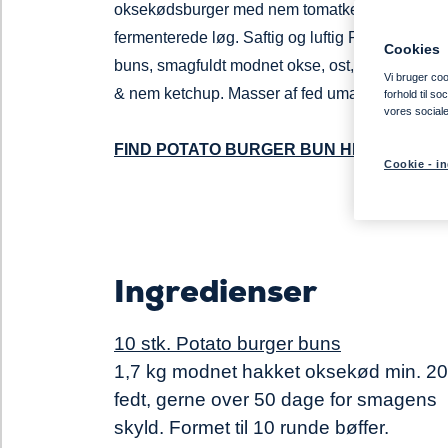
oksekødsburger med nem tomatketchup og
fermenterede løg. Saftig og luftig Potato Burger
Cookies
buns, smagfuldt modnet okse, ost, fermenteret 
Vi bruger cook
& nem ketchup. Masser af fed umami smag!
forhold til s
vores social
FIND POTATO BURGER BUN HER
Cookie - in
Ingredienser
10 stk. Potato burger buns
1,7 kg modnet hakket oksekød min. 2
fedt, gerne over 50 dage for smagens
skyld. Formet til 10 runde bøffer.