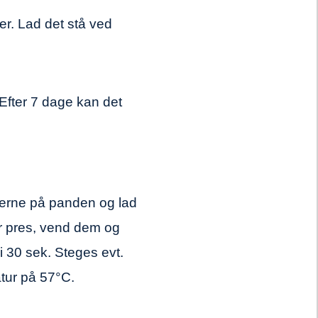
er. Lad det stå ved
. Efter 7 dage kan det
ferne på panden og lad
r pres, vend dem og
 i 30 sek. Steges evt.
atur på 57°C.