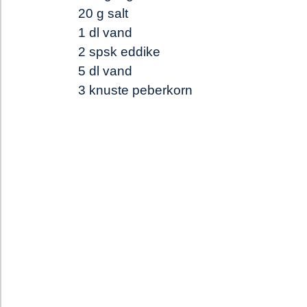
20 g salt
1 dl vand
2 spsk eddike
5 dl vand
3 knuste peberkorn