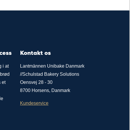
ccess
Kontakt os
 i at
Lantmännen Unibake Danmark
 brød
//Schulstad Bakery Solutions
 et
Oensvej 28 - 30
8700 Horsens, Danmark
de
Kundeservice