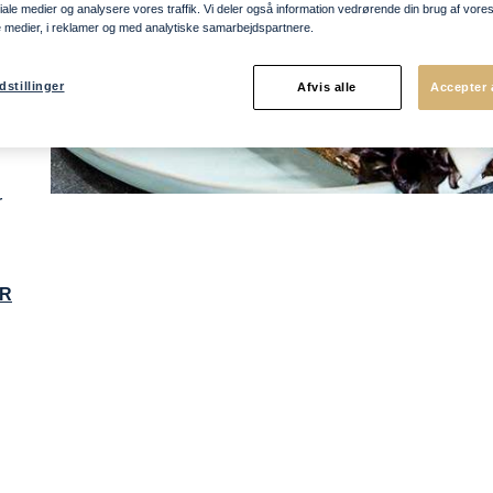
ociale medier og analysere vores traffik. Vi deler også information vedrørende din brug af vo
e medier, i reklamer og med analytiske samarbejdspartnere.
e
dstillinger
Afvis alle
Accepter 
Så
r
ER