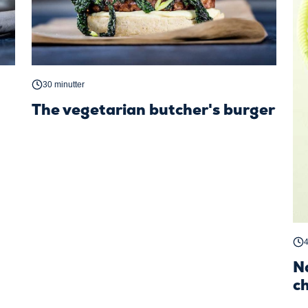
30 minutter
The vegetarian butcher's burger
4
N
ch