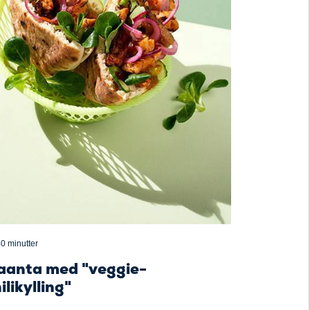
0 minutter
aanta med "veggie-
ilikylling"