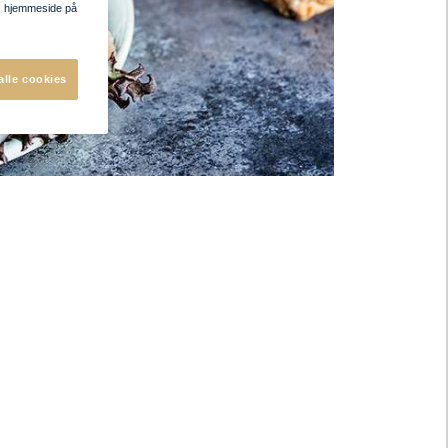
res hjemmeside på
alle cookies