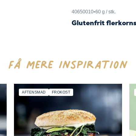
40650010
•
60 g / stk.
Glutenfrit flerkor
Få mere inspiration
AFTENSMAD
FROKOST