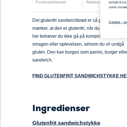
Forberedelsestid
Rækker Til
forhold til s
vores social
Det glutenfri sandwichbrød er så god, at du ikk
Cookie - in
mærker, at den er glutenfri, når du spiser den. 
her behøver du ikke gå på kompromis med
smagen
eller oplevelsen, selvom du vil undgå
gluten. Den kan
burges
som
panini
, burger elle
sandwich.
FIND GLUTENFRIT SANDWICHSTYKKE H
Ingredienser
Glutenfrit sandwichstykke