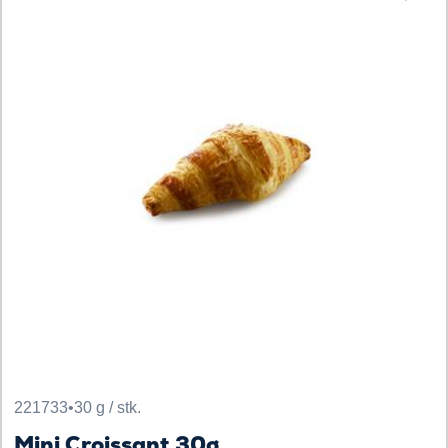
221733
•
30 g / stk.
Mini Croissant 30g