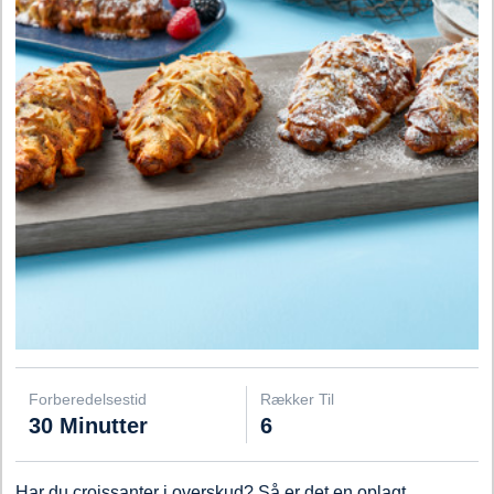
Forberedelsestid
Rækker Til
30 Minutter
6
Har du croissanter i overskud? Så er det en oplagt