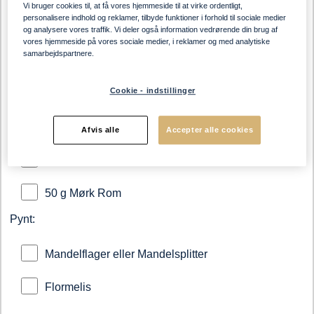
100 g Blødt Smør
Vi bruger cookies til, at få vores hjemmeside til at virke ordentligt,
personalisere indhold og reklamer, tilbyde funktioner i forhold til sociale medier
og analysere vores traffik. Vi deler også information vedrørende din brug af
100 g Mandelmel
vores hjemmeside på vores sociale medier, i reklamer og med analytiske
samarbejdspartnere.
100 g Æg
Sukkervand:
Cookie - indstillinger
200 g Vand
Afvis alle
Accepter alle cookies
50 g Sukker
50 g Mørk Rom
Pynt:
Mandelflager eller Mandelsplitter
Flormelis