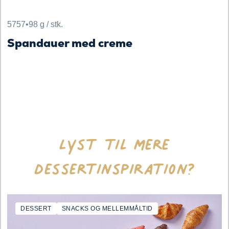
5757
•
98 g / stk.
Spandauer med creme
Lyst til mere
dessertinspiration?
DESSERT
SNACKS OG MELLEMMÅLTID