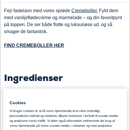
Fejr fastelavn med vores sprøde
Cremeboller
.
F
yl
d
dem
med
vanil
j
eflødecreme og marmelade
– og
din favoritpynt
på toppen. De ser både flotte og luksuriøse ud, og så
smager de fantastisk.
FIND CREMEBOLLER HER
Ingredienser
12 Cremeboller
Cookies
Kold creme, 250 g.
Vi bruger cookies til, at få vores hjemmeside til at virke ordentligt,
personalisere indhold og reklamer, tilbyde funktioner i forhold til sociale medier
og analysere vores traffik. Vi deler også information vedrørende din brug af
Fløde, 1 liter piskes til flødeskum
vores hjemmeside på vores sociale medier, i reklamer og med analytiske