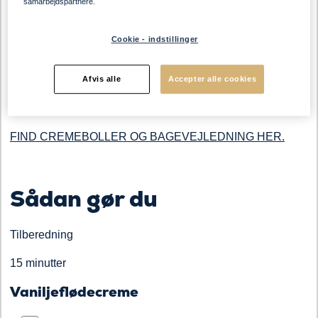
samarbejdspartnere.
Marmelade, 200-250 g. (valgfri variant)
Cookie - indstillinger
Glasur (evt. farvet)
Afvis alle
Accepter alle cookies
Pynt (bær, krymmel, frugt, chokoladepynt)
FIND CREMEBOLLER OG BAGEVEJLEDNING HER.
Sådan gør du
Tilberedning
15 minutter
Vaniljeflødecreme