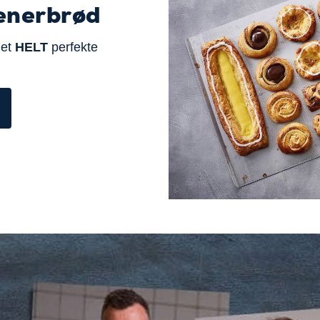
enerbrød
det
HELT
perfekte