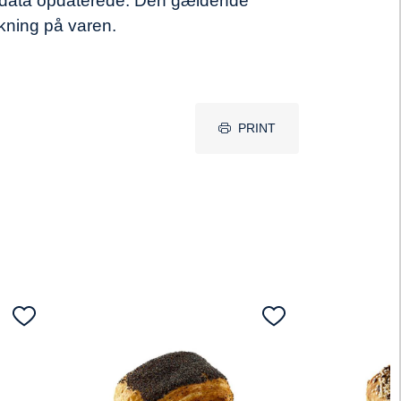
e data opdaterede. Den gældende
rkning på varen.
PRINT