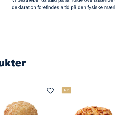
Vi bestræber os altid på at holde ovenståend
deklaration forefindes altid på den fysiske mæ
ukter
NY