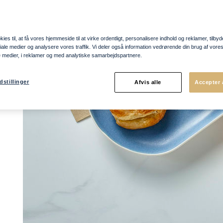
une
ies til, at få vores hjemmeside til at virke ordentligt, personalisere indhold og reklamer, tilbyd
ociale medier og analysere vores traffik. Vi deler også information vedrørende din brug af vo
l
e medier, i reklamer og med analytiske samarbejdspartnere.
en.
tk.
dstillinger
Afvis alle
Accepter 
.