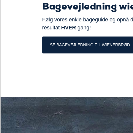
Bagevejledning wi
Følg vores enkle bageguide og opnå 
resultat
HVER
gang!
SE BAGEVEJLEDNING TIL WIENERBRØD