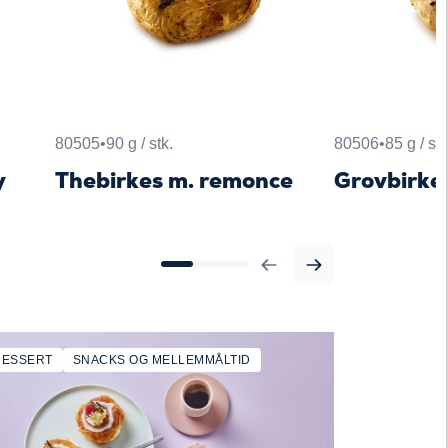
80505
•
90 g / stk.
80506
•
85 g / stk
y
Thebirkes m. remonce
Grovbirke
DESSERT
SNACKS OG MELLEMMÅLTID
TILBEHØR