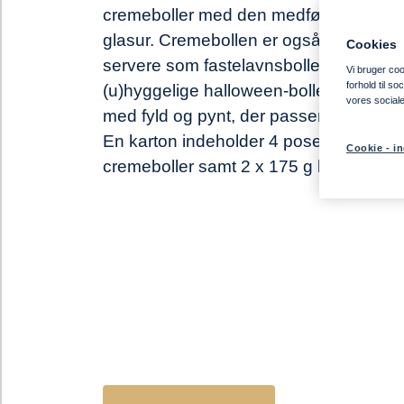
cremeboller med den medfølgende br
glasur. Cremebollen er også oplagt at
Cookies
servere som fastelavnsboller,
Vi bruger cook
forhold til s
(u)hyggelige halloween‑boller eller til ju
vores social
med fyld og pynt, der passer til sæson
En karton indeholder 4 poser med 12 s
Cookie - in
cremeboller samt 2 x 175 g brun glasur