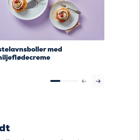
stelavnsboller med
Juleinspi
niljeflødecreme
tranebær 
dt