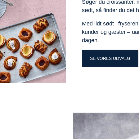
Søger du croissanter, 
sødt, så finder du det 
Med lidt sødt i frysere
kunder og gæster – uan
dagen.
SE VORES UDVALG