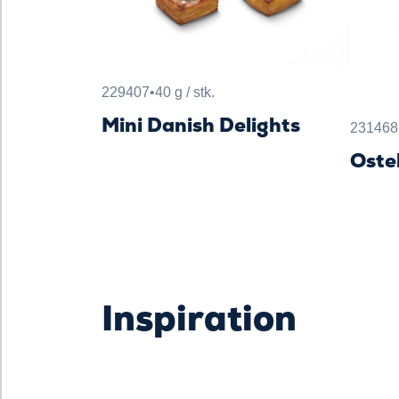
229407
•
40 g / stk.
Mini Danish Delights
231468
Oste
Inspiration