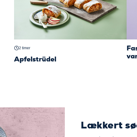
Fa
2 timer
va
Apfelstrüdel
Lækkert sø