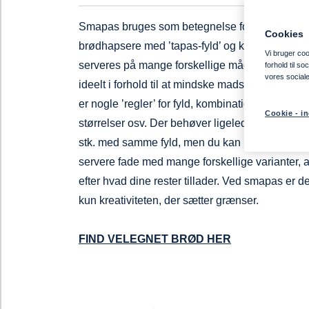
Smapas bruges som betegnelse for små risted
Cookies
brødhapsere med ’tapas-fyld’ og kan anrettes o
Vi bruger cook
serveres på mange forskellige måder. Smapas 
forhold til s
vores social
ideelt i forhold til at mindske madspild, da der i
er nogle ’regler’ for fyld, kombinationer, anretni
Cookie - in
størrelser osv. Der behøver ligeledes ikke vær
stk. med samme fyld, men du kan i stedet for
servere fade med mange forskellige varianter, a
efter hvad dine rester tillader. Ved smapas er de
kun kreativiteten, der sætter grænser.
FIND VELEGNET BRØD HER