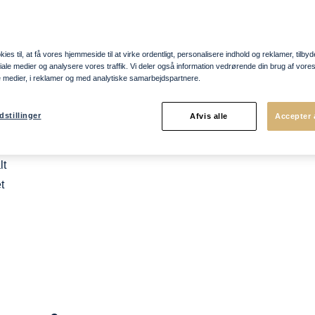
e
g
ies til, at få vores hjemmeside til at virke ordentligt, personalisere indhold og reklamer, tilbyd
er
ociale medier og analysere vores traffik. Vi deler også information vedrørende din brug af vo
e medier, i reklamer og med analytiske samarbejdspartnere.
kke
ng,
dstillinger
Afvis alle
Accepter 
e 30
lt
t