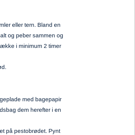
imler eller tern. Bland en
 salt og peber sammen og
række i minimum 2 timer
ød.
bageplade med bagepapir
dsbag dem herefter i en
et på pestobrødet. Pynt