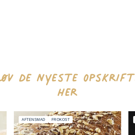
røv de nyeste opskrift
her
AFTENSMAD
FROKOST