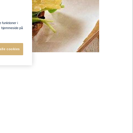
e funktioner i
res hjemmeside på
alle cookies