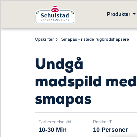
Produkter
Opskrifter
Smapas - ristede rugbrødshapsere
Undgå
madspild med
smapas
Forberedelsestid
Rækker Til
10-30 Min
10 Personer