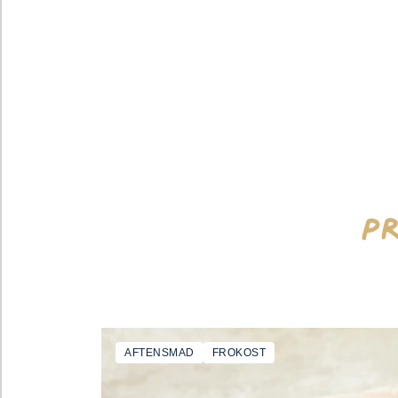
P
AFTENSMAD
FROKOST