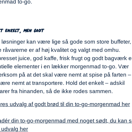
enmad to-go.
et enkelt, men godt
 løsninger kan være lige så gode som store buffeter,
 råvarerne er af høj kvalitet og valgt med omhu.
presset juice, god kaffe, frisk frugt og godt bagværk e
tielle elementer i en lækker morgenmad to-go. Vær
ksom på at det skal være nemt at spise på farten –
være nemt at transportere. Hold det enkelt – adskil
rer fra hinanden, så de ikke rodes sammen.
res udvalg af godt brød til din to-go-morgenmad her
dér din to-go-morgenmad med noget sødt, du kan 
 udvalg her