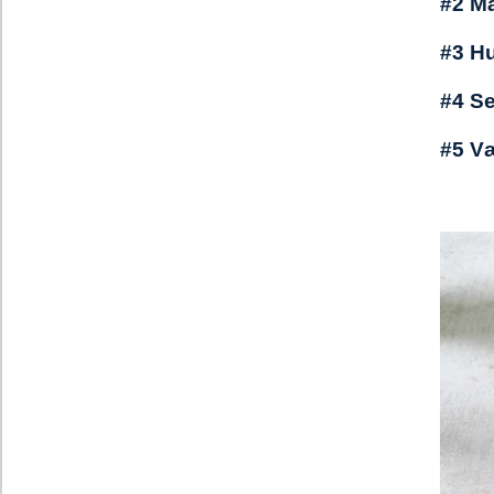
#2 Ma
#3 Hu
#4 S
#5 Væ