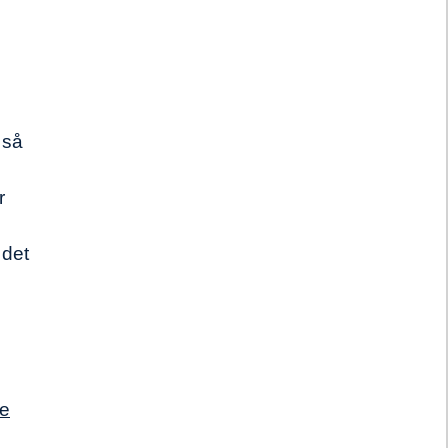
 så
r
 det
se