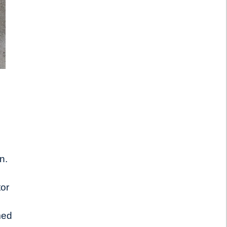
n.
tor
med