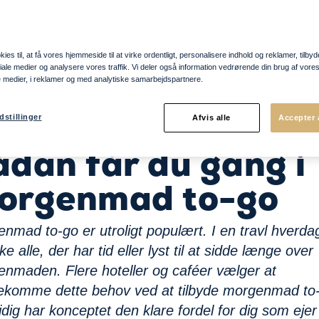
ies til, at få vores hjemmeside til at virke ordentligt, personalisere indhold og reklamer, tilbyd
ociale medier og analysere vores traffik. Vi deler også information vedrørende din brug af vo
e medier, i reklamer og med analytiske samarbejdspartnere.
dstillinger
Afvis alle
Accepter 
år du gang i morgenmad to-go
ådan får du gang i
orgenmad to-go
nmad to-go er utroligt populært. I en travl hverda
ke alle, der har tid eller lyst til at sidde længe over
nmaden. Flere hoteller og caféer vælger at
komme dette behov ved at tilbyde morgenmad to
dig har konceptet den klare fordel for dig som ejer 