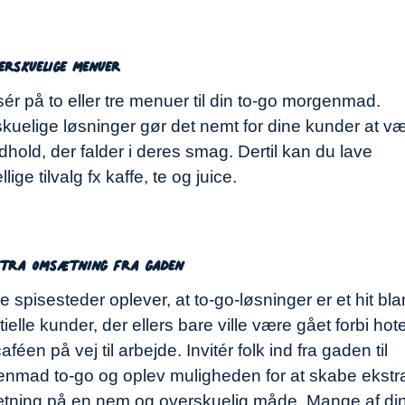
erskuelige menuer
ér på to eller tre menuer til din to-go morgenmad.
kuelige løsninger gør det nemt for dine kunder at v
ndhold, der falder i deres smag. Dertil kan du lave
llige tilvalg fx kaffe, te og juice.
stra omsætning fra gaden
 spisesteder oplever, at to-go-løsninger er et hit bl
ielle kunder, der ellers bare ville være gået forbi hote
caféen på vej til arbejde. Invitér folk ind fra gaden til
nmad to-go og oplev muligheden for at skabe ekstr
ning på en nem og overskuelig måde. Mange af di