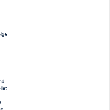
ælge
and
llet
a
ne