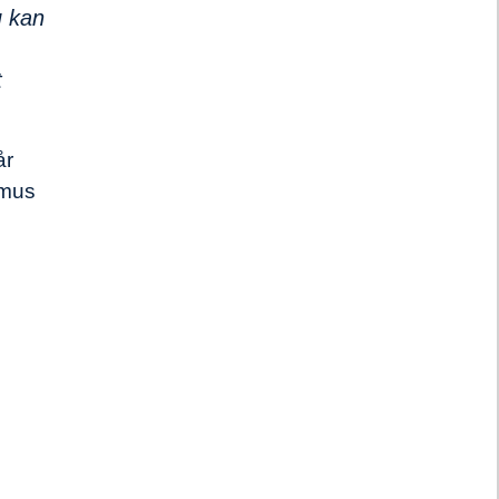
u kan
t
år
smus
: