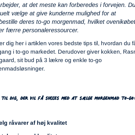
bejder, at det meste kan forberedes i forvejen. D
uelt vælge at give kunderne mulighed for at
bestille deres to-go morgenmad, hvilket ovenikøbe
r færre personaleressourcer.
er dig her i artiklen vores bedste tips til, hvordan du f
gang i to-go markedet. Derudover giver kokken, Ra
aard, sit bud på 3 lækre og enkle to-go
enmadsløsninger.
 til dig, der vil få succes med at sælge morgenmad to-go
lg råvarer af høj kvalitet