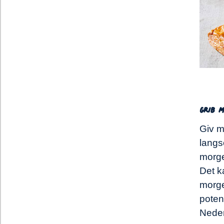
Grib m
Giv m
langs
morge
Det k
morge
poten
Neden