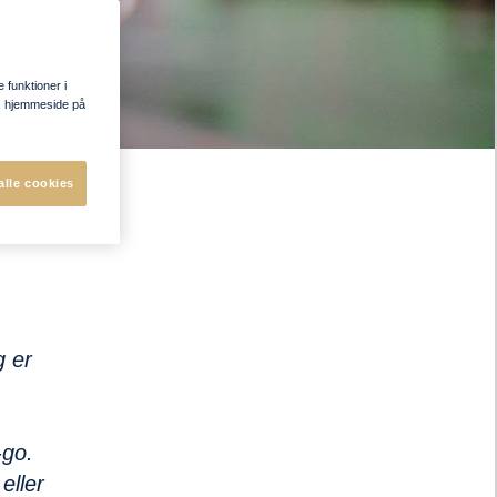
e funktioner i
res hjemmeside på
alle cookies
g er
-go.
eller