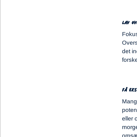
Lav ov
Fokus
Overs
det i
forske
Få ek
Mange
potent
eller 
morge
omsæt