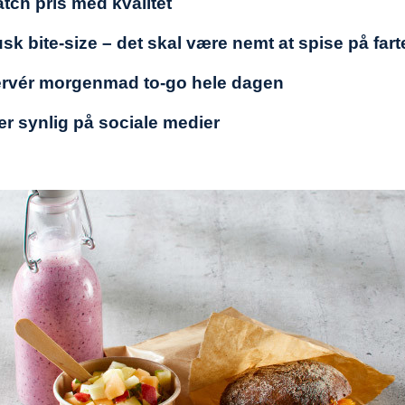
tch pris med kvalitet
sk bite-size – det skal være nemt at spise på fart
ervér morgenmad to-go hele dagen
r synlig på sociale medier