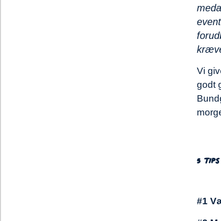
medar
event
forud
kræve
Vi giv
godt 
Bundg
morg
5 tips
#1 Væ