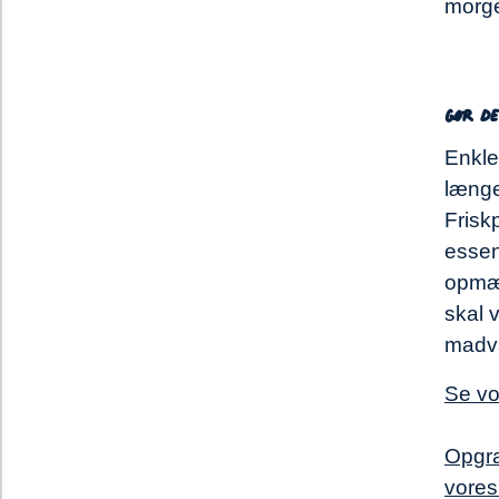
morg
Gør d
Enkle
længe
Frisk
essen
opmær
skal 
madva
Se vo
Opgra
vores