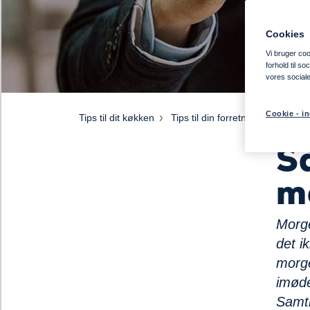
Cookies
Vi bruger cook
forhold til s
vores social
Cookie - in
Tips til dit køkken
Tips til din forretning
Sådan f
S
m
Morge
det ik
morge
imøde
Samti