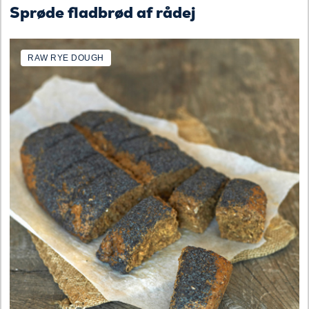
Sprøde fladbrød af rådej
RAW RYE DOUGH