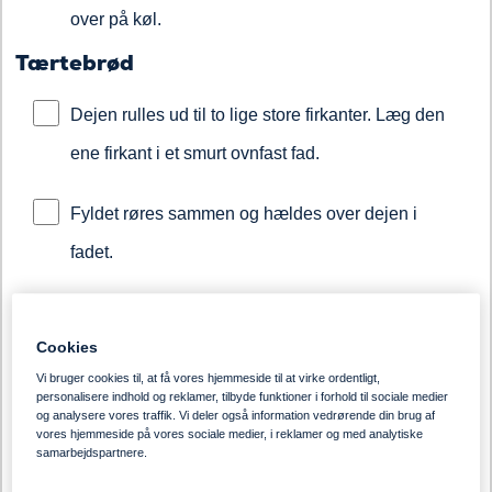
over på køl.
Tærtebrød
Dejen rulles ud til to lige store firkanter. Læg den
ene firkant i et smurt ovnfast fad.
Fyldet røres sammen og hældes over dejen i
fadet.
Læg det andet stykke dej ovenpå og tryk dejen
Cookies
sammen indvendig langs fadets sider.
Vi bruger cookies til, at få vores hjemmeside til at virke ordentligt,
personalisere indhold og reklamer, tilbyde funktioner i forhold til sociale medier
Snit tærten på toppen.
og analysere vores traffik. Vi deler også information vedrørende din brug af
vores hjemmeside på vores sociale medier, i reklamer og med analytiske
samarbejdspartnere.
Hæv til tredobbelt størrelse og bag i 40 min. ved