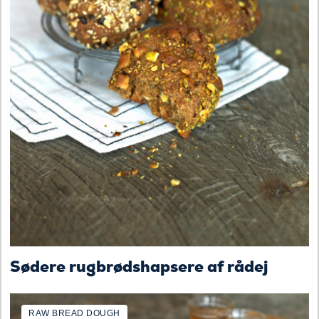
Sødere rugbrødshapsere af rådej
RAW BREAD DOUGH