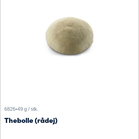
6826
•
49 g / stk.
Thebolle (rådej)