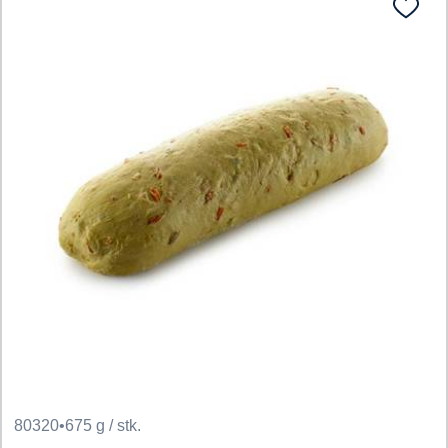
80320
•
675 g / stk.