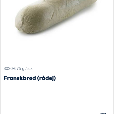
8020
•
675 g / stk.
Franskbrød (rådej)