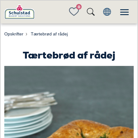
FAVORITES
Opskrifter
Tærtebrød af rådej
Tærtebrød af rådej