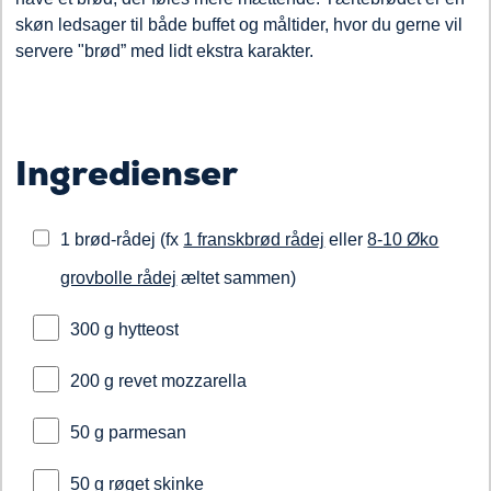
skøn ledsager til både buffet og måltider, hvor du gerne vil
servere "brød” med lidt ekstra karakter.
Ingredienser
1 brød-rådej (fx
1 franskbrød rådej
eller
8-10 Øko
grovbolle rådej
æltet sammen)
300 g hytteost
200 g revet mozzarella
50 g parmesan
50 g røget skinke