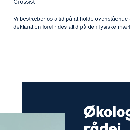
Grossist
Vi bestræber os altid på at holde ovenståend
deklaration forefindes altid på den fysiske mæ
Økolog
rådej