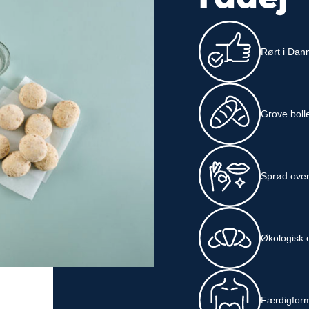
Rørt i Dan
Grove boll
Sprød over
Økologisk
Færdigforme