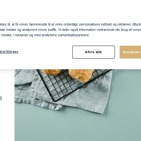
og
ies til, at få vores hjemmeside til at virke ordentligt, personalisere indhold og reklamer, tilbyd
er
ociale medier og analysere vores traffik. Vi deler også information vedrørende din brug af vo
e medier, i reklamer og med analytiske samarbejdspartnere.
i
dstillinger
Afvis alle
Accepter 
 og
l