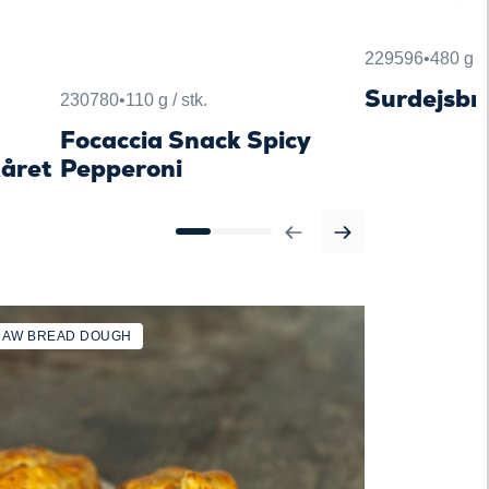
229596
•
480 g / 
Surdejsbr
230780
•
110 g / stk.
Focaccia Snack Spicy
kåret
Pepperoni
RAW BREAD DOUGH
RAW BREAD 