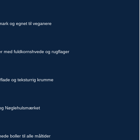
mark og egnet til veganere
er med fuldkornshvede og rugflager
flade og teksturrig krumme
 og Nøglehulsmærket
de boller til alle måltider