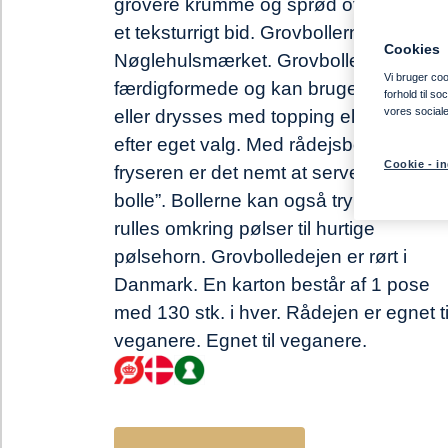
grovere krumme og sprød overflade – 
et teksturrigt bid. Grovbollerne er
Cookies
Nøglehulsmærket. Grovbollerne er
Vi bruger cook
færdigformede og kan bruges som de 
forhold til s
vores social
eller drysses med topping eller krydder
efter eget valg. Med rådejsboller i
Cookie - in
fryseren er det nemt at servere ”husets
bolle”. Bollerne kan også trykkes flade
rulles omkring pølser til hurtige
pølsehorn. Grovbolledejen er rørt i
Danmark. En karton består af 1 pose
med 130 stk. i hver. Rådejen er egnet ti
veganere. Egnet til veganere.