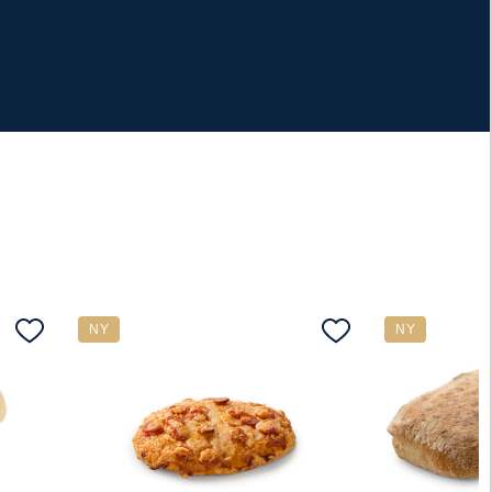
NY
NY