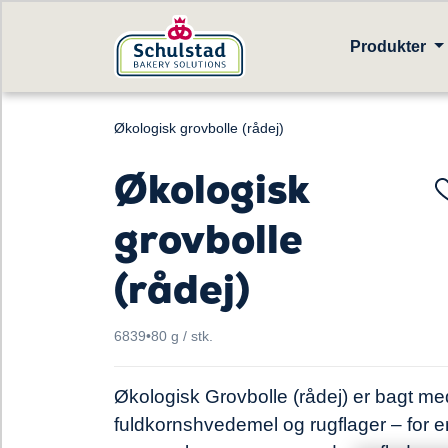
Produkter
Økologisk grovbolle (rådej)
Økologisk
grovbolle
(rådej)
6839
•
80 g / stk.
Økologisk Grovbolle (rådej) er bagt me
fuldkornshvedemel og rugflager – for e