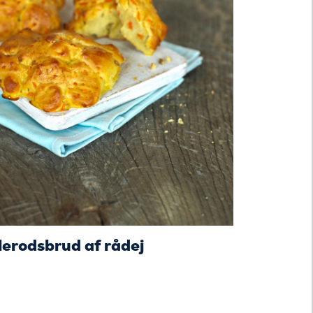
Søde bolle
lerodsbrud af rådej