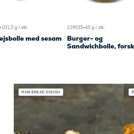
•
101.5 g / stk.
229535
•
45 g / stk.
ejsbolle med sesam
Burger- og
Sandwichbolle, fors
RAW BREAD DOUGH