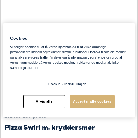
Cookies
Vi bruger cookies til, at få vores hjemmeside til at virke ordentligt,
personalisere indhold og reklamer, tilbyde funktioner i forhold til sociale medier
og analysere vores traffik. Vi deler også information vedrørende din brug af
vores hjemmeside på vores sociale medier, i reklamer og med analytiske
samarbejdspartnere.
Cookie - indstillinger
Afvis alle
Accepter alle cookies
231433
•
100 g / stk.
Pizza Swirl m. kryddersmør