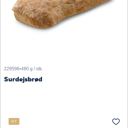
229596
•
480 g / stk.
Surdejsbrød
NY