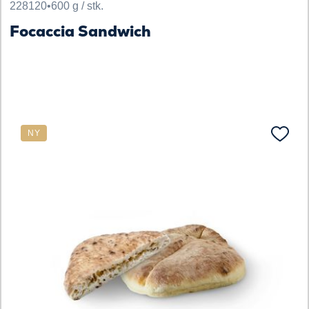
228120
•
600 g / stk.
Focaccia Sandwich
NY