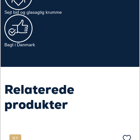
Sejt bid og glasagtig krumme
Bagt i Danmark
Relaterede
produkter
NY