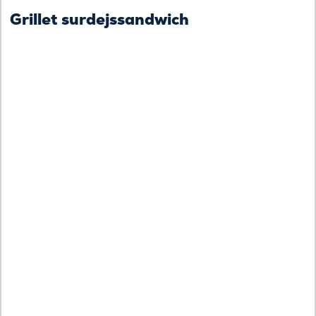
Grillet surdejssandwich
F