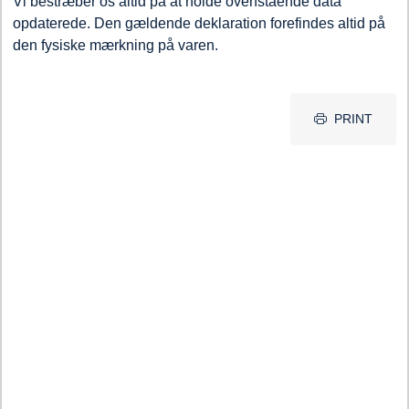
Vi bestræber os altid på at holde ovenstående data
opdaterede. Den gældende deklaration forefindes altid på
den fysiske mærkning på varen.
PRINT