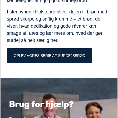
kendetegner et rigtig godt surdejsbrød.
I stenovnen i Holstebro bliver dejen til brød med
sprød skorpe og saftig krumme – et brød, der
viser, hvad dedikation og gode råvarer kan
smage af. Læs og lær mere om, hvad der gør
surdej så helt særlig her.
OPLEV VORES SERIE AF SURDEJSBRØD
Brug for hjælp?