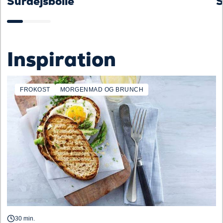
Surdejsbolle
S
Inspiration
FROKOST
MORGENMAD OG BRUNCH
30 min.