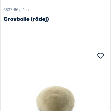
6837
•
66 g / stk.
Grovbolle (rådej)