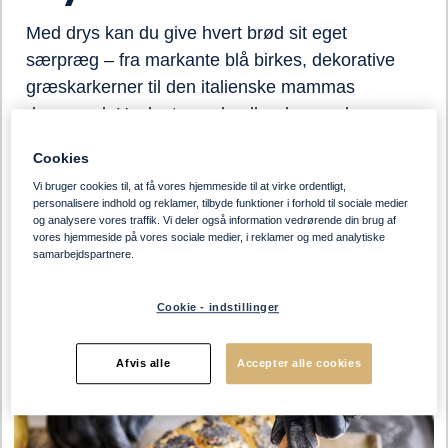
Med drys kan du give hvert brød sit eget
særpræg – fra markante blå birkes, dekorative
græskarkerner til den italienske mammas
durummel. Husk at pensle eller dryppe den
optøede dej i vand, inden du drysser – så
Cookies
hænger det bedre fast.
Vi bruger cookies til, at få vores hjemmeside til at virke ordentligt,
personalisere indhold og reklamer, tilbyde funktioner i forhold til sociale medier
og analysere vores traffik. Vi deler også information vedrørende din brug af
vores hjemmeside på vores sociale medier, i reklamer og med analytiske
samarbejdspartnere.
Cookie - indstillinger
Afvis alle
Accepter alle cookies