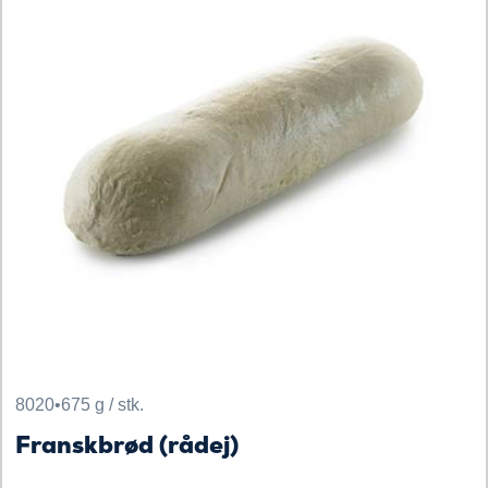
8020
•
675 g / stk.
Franskbrød (rådej)