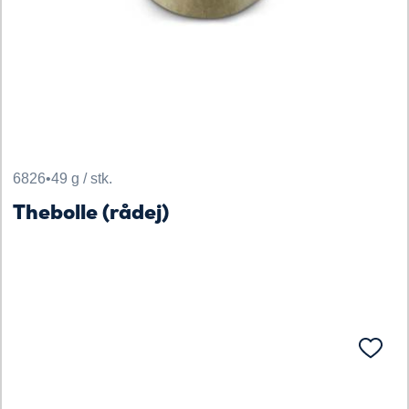
6826
•
49 g / stk.
Thebolle (rådej)