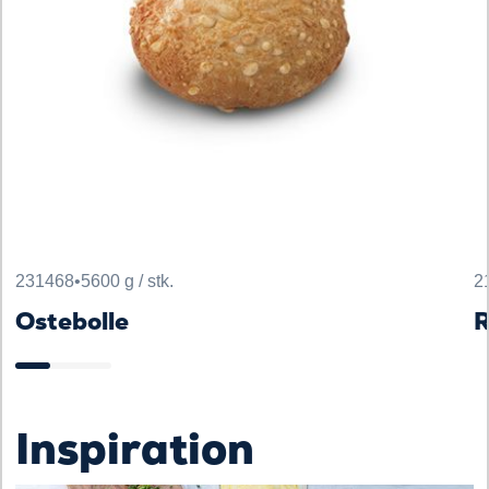
231468
•
5600 g / stk.
2
Ostebolle
R
Inspiration