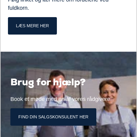
fuldkorn.
LÆS MERE HER
Brug for hjælp?
Book et møde med en af vores rådgivere.
FIND DIN SALGSKONSULENT HER