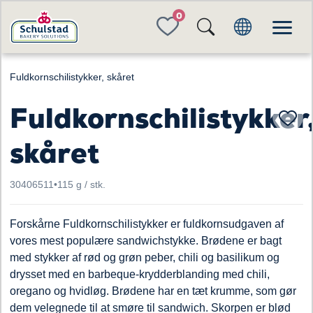
FAVORITES
Fuldkornschilistykker, skåret
Fuldkornschilistykker
skåret
30406511
•
115 g / stk.
Forskårne Fuldkornschilistykker er fuldkornsudgaven af
vores mest populære sandwichstykke. Brødene er bagt
med stykker af rød og grøn peber, chili og basilikum og
drysset med en barbeque-krydderblanding med chili,
oregano og hvidløg. Brødene har en tæt krumme, som gør
dem velegnede til at smøre til sandwich. Skorpen er blød