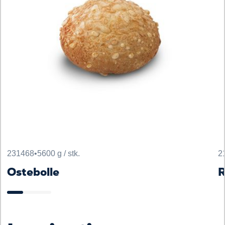
231468
•
5600 g / stk.
2
Ostebolle
R