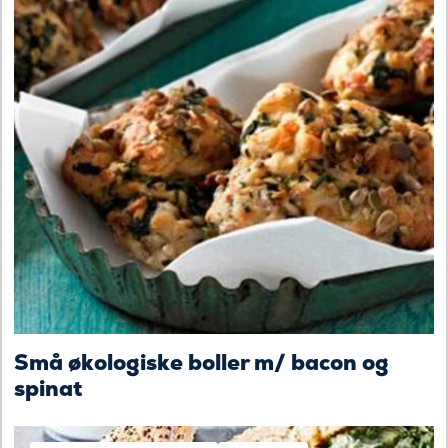
Små økologiske boller m/ bacon og
spinat