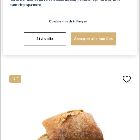
samarbejdspartnere.
229548
•
101.5 g / stk.
Cookie - indstillinger
Surdejsbolle med sesam
Afvis alle
Accepter alle cookies
NY