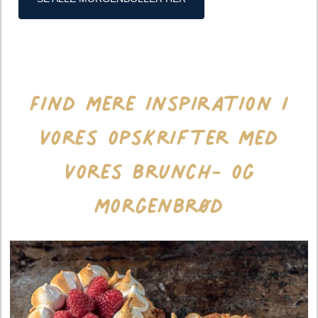
Find mere inspiration i
vores opskrifter med
vores brunch- og
morgenbrød