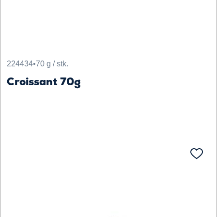
224434
•
70 g / stk.
Croissant 70g