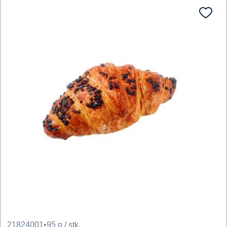
21824001
•
95 g / stk.