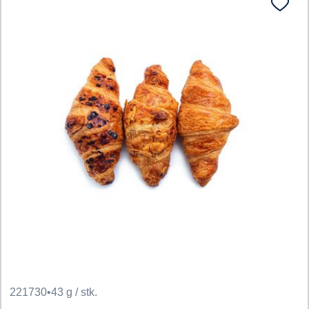
221730
•
43 g / stk.