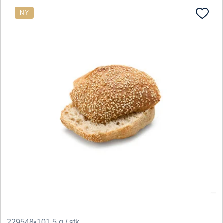
NY
229548
•
101.5 g / stk.