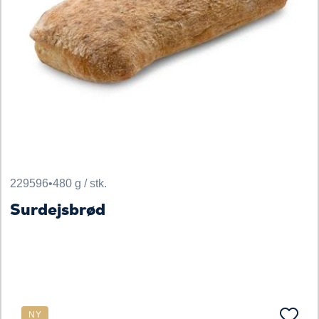
229596
•
480 g / stk.
Surdejsbrød
NY