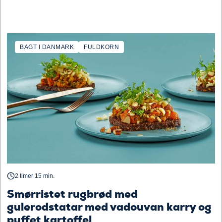
BAGT I DANMARK
FULDKORN
2 timer 15 min.
Smørristet rugbrød med
gulerodstatar med vadouvan karry og
puffet kartoffel