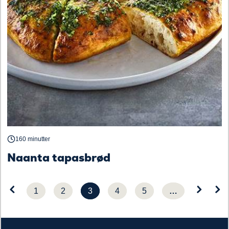
160 minutter
Naanta tapasbrød
1
2
3
4
5
…