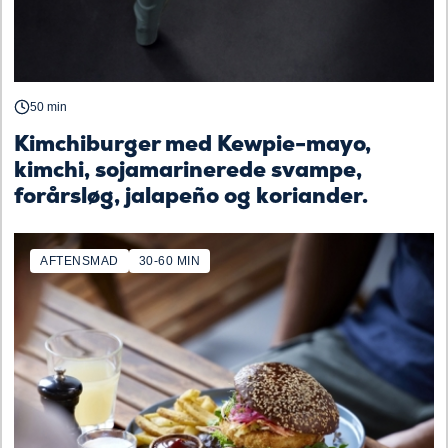
50 min
Kimchiburger med Kewpie-mayo,
kimchi, sojamarinerede svampe,
forårsløg, jalapeño og koriander.
AFTENSMAD
30-60 MIN