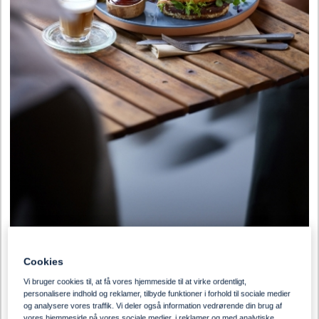
Cookies
55 min
Vi bruger cookies til, at få vores hjemmeside til at virke ordentligt,
personalisere indhold og reklamer, tilbyde funktioner i forhold til sociale medier
Pretzel Style Burgerbolle med
og analysere vores traffik. Vi deler også information vedrørende din brug af
vores hjemmeside på vores sociale medier, i reklamer og med analytiske