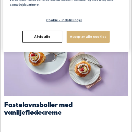
pankopaneret knoldselleri
samarbejdspartnere.
Cookie - indstillinger
DESSERT
SNACKS OG MELLEMMÅLTID
Afvis alle
Accepter alle cookies
Fastelavnsboller med
vaniljeflødecreme