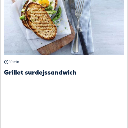
30 min.
Grillet surdejssandwich
F