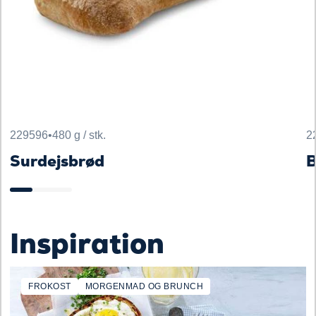
229596
•
480 g / stk.
2
Surdejsbrød
B
Inspiration
FROKOST
MORGENMAD OG BRUNCH