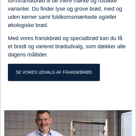
formfranskbrød til de mere mørke og rustikke
varianter. Du finder lyse og grove brød, med og
uden kerner samt fuldkornsmærkede og/eller
økologiske brød.
Med vores franskbrød og specialbrød kan du få
et bredt og varieret brødudvalg, som dækker alle
dagens måltider.
SE VORES UDVALG AF FRANSKBRØD