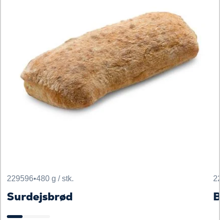
229596
•
480 g / stk.
2
Surdejsbrød
B