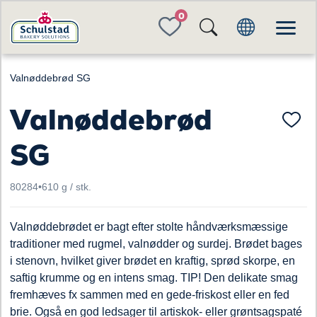
FAVORITES
Valnøddebrød SG
Valnøddebrød
SG
80284
•
610 g / stk.
Valnøddebrødet er bagt efter stolte håndværksmæssige
traditioner med rugmel, valnødder og surdej. Brødet bages
i stenovn, hvilket giver brødet en kraftig, sprød skorpe, en
saftig krumme og en intens smag. TIP! Den delikate smag
fremhæves fx sammen med en gede-friskost eller en fed
brie. Også en god ledsager til artiskok- eller grøntsagspaté