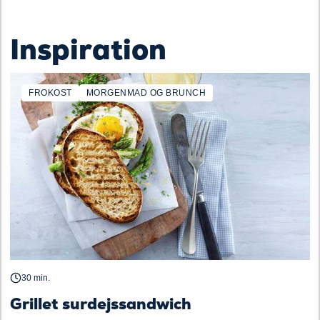
Inspiration
FROKOST
MORGENMAD OG BRUNCH
30 min.
Grillet surdejssandwich
F