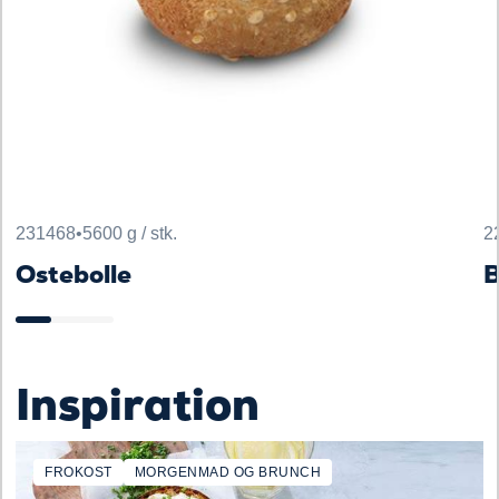
231468
•
5600 g / stk.
2
Ostebolle
B
Inspiration
FROKOST
MORGENMAD OG BRUNCH