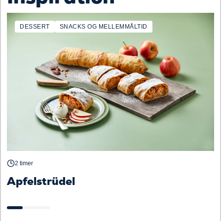
DESSERT
SNACKS OG MELLEMMÅLTID
F
2 timer
v
Apfelstrüdel