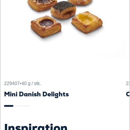
229407
•
40 g / stk.
2
Mini Danish Delights
O
Inspiration