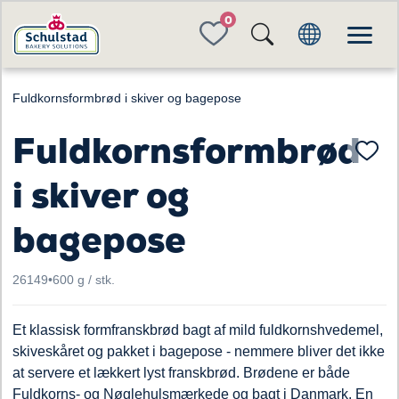
FAVORITES
Fuldkornsformbrød i skiver og bagepose
Fuldkornsformbrød
i skiver og
bagepose
26149
•
600 g / stk.
Et klassisk formfranskbrød bagt af mild fuldkornshvedemel,
skiveskåret og pakket i bagepose - nemmere bliver det ikke
at servere et lækkert lyst franskbrød. Brødene er både
Fuldkorns- og Nøglehulsmærkede og bagt i Danmark. En