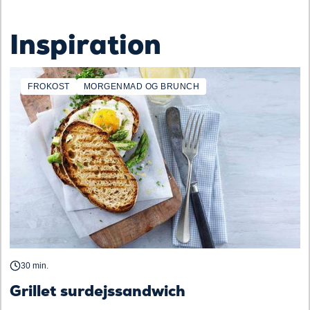
Inspiration
FROKOST
MORGENMAD OG BRUNCH
30 min.
Grillet surdejssandwich
F