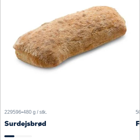
229596
•
480 g / stk.
5
Surdejsbrød
F